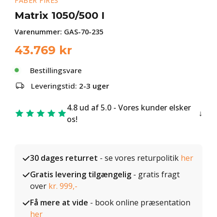
FABER FIRES
Matrix 1050/500 I
Varenummer:
GAS-70-235
43.769
kr
Bestillingsvare
Leveringstid:
2-3 uger
4.8 ud af 5.0 - Vores kunder elsker
os!
30 dages returret
- se vores returpolitik
her
Gratis levering tilgængelig
- gratis fragt
over
kr. 999,-
Få mere at vide
- book online præsentation
her