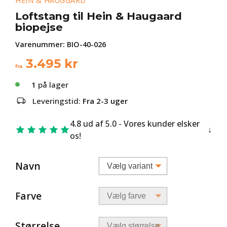
HEIN & HAUGGARD
Loftstang til Hein & Haugaard
biopejse
Varenummer:
BIO-40-026
3.495
kr
fra
1
på lager
Leveringstid:
Fra 2-3 uger
4.8 ud af 5.0 - Vores kunder elsker
os!
Navn
Farve
Størrelse