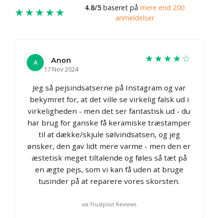
4.8/5
baseret på
mere end 200
★★★★★
anmeldelser
★★★★☆
Anon
A
17 Nov 2024
Jeg så pejsindsatserne på Instagram og var
bekymret for, at det ville se virkelig falsk ud i
virkeligheden - men det ser fantastisk ud - du
har brug for ganske få keramiske træstamper
til at dække/skjule sølvindsatsen, og jeg
ønsker, den gav lidt mere varme - men den er
æstetisk meget tiltalende og føles så tæt på
en ægte pejs, som vi kan få uden at bruge
tusinder på at reparere vores skorsten.
via Trustpilot Reviews