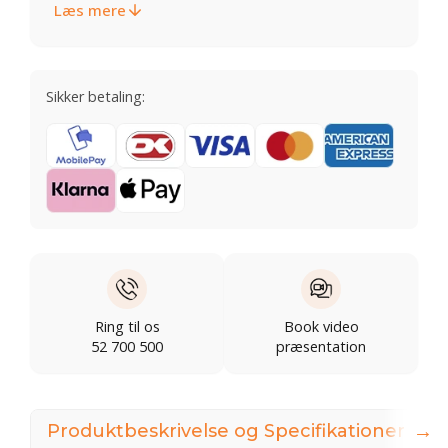
Læs mere
Sikker betaling:
Ring til os
Book video
52 700 500
præsentation
→
Produktbeskrivelse og Specifikationer
I