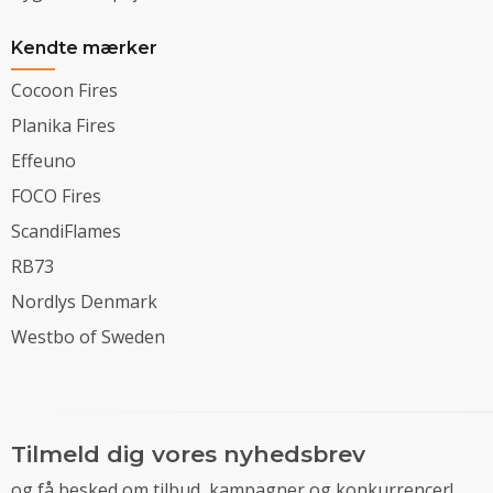
Kendte mærker
Cocoon Fires
Planika Fires
Effeuno
FOCO Fires
ScandiFlames
RB73
Nordlys Denmark
Westbo of Sweden
Tilmeld dig vores nyhedsbrev
og få besked om tilbud, kampagner og konkurrencer!