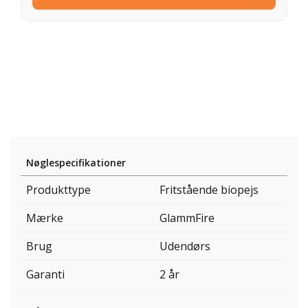
Nøglespecifikationer
Produkttype
Fritstående biopejs
Mærke
GlammFire
Brug
Udendørs
Garanti
2 år