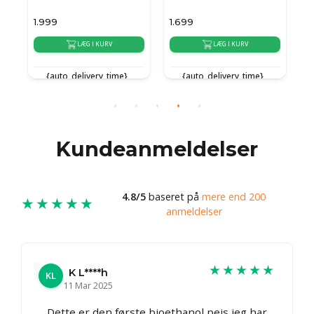
1.999
1.699
7
LÆG I KURV
LÆG I KURV
{auto_delivery_time}
{auto_delivery_time}
{
Kundeanmeldelser
4.8/5
baseret på
mere end 200
★★★★★
anmeldelser
★★★★★
K L****h
KL
11 Mar 2025
Dette er den første bioethanol pejs jeg har