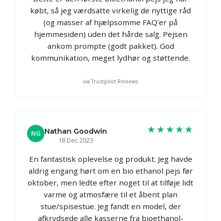
købt, så jeg værdsatte virkelig de nyttige råd
(og masser af hjælpsomme FAQ'er på
hjemmesiden) uden det hårde salg. Pejsen
ankom prompte (godt pakket). God
kommunikation, meget lydhør og støttende.
via Trustpilot Reviews
★★★★★
Nathan Goodwin
NG
18 Dec 2023
En fantastisk oplevelse og produkt. Jeg havde
aldrig engang hørt om en bio ethanol pejs før
oktober, men ledte efter noget til at tilføje lidt
varme og atmosfære til et åbent plan
stue/spisestue. Jeg fandt en model, der
afkrydsede alle kasserne fra bioethanol-