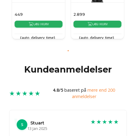
449
2.899
LÆG I KURV
LÆG I KURV
{auto_delivery_time}
{auto_delivery_time}
Kundeanmeldelser
4.8/5
baseret på
mere end 200
★★★★★
anmeldelser
★★★★★
Stuart
S
13 Jan 2025