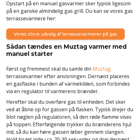
Opstart på en manuel gasvarmer sker typisk ligesom
på en ganske almindelig gas grill. Du kan se vores gas
terrassevarmere her:
Vores store udvalg af terrassevarmerer på gas
Sådan tændes en Muztag varmer med
manuel starter
Først og fremmest skal du samle din
Muztag
terrassevarmer efter anvisningen. Dernæst placeres
en gasflaske i bunden af varmekilden, som forbindes
via en regulator til varmerens brænder.
Herefter skal du overføre gas til enheden. Det sker
ved at åbne op for gassen på flasken. Typisk drejer du
blot nøglen på regulatoren, så den røde flamme vises
på toppen. Efterfølgende trykker du brænderens hjul
ind, så du kan høre gassen løber gennem slangen.
Hold hjulet inde i ca. 20-30 sekunder og drej dernæst