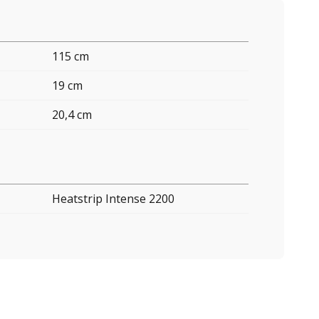
115 cm
19 cm
20,4 cm
Heatstrip Intense 2200