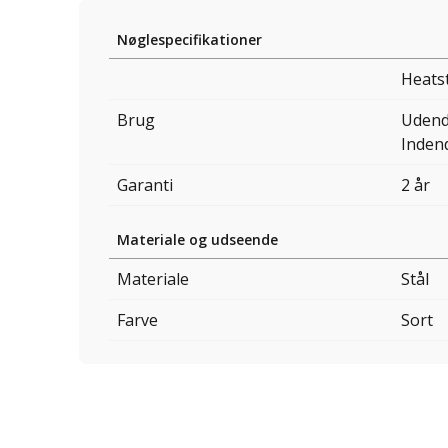
Nøglespecifikationer
Heats
Brug
Udend
Inden
Garanti
2 år
Materiale og udseende
Materiale
Stål
Farve
Sort