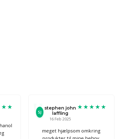
★★★
★★★★★
stephen john
SJ
laffling
16 Feb 2025
thanol
meget hjælpsom omkring
jeg
produkter til mine behov,