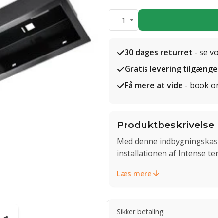
1
30 dages returret
- se v
Gratis levering tilgænge
Få mere at vide
- book o
Produktbeskrivelse
Med denne indbygningskasse
installationen af Intense t
Læs mere
Sikker betaling: