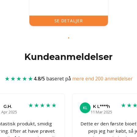
SE DETALJER
Kundeanmeldelser
★★★★★
4.8/5
baseret på
mere end 200 anmeldelser
★★★★★
★★
G.H.
K L****h
KL
 Apr 2025
11 Mar 2025
tastisk produkt, smidig
Dette er den første bioe
ring. Efter at have prøvet
pejs jeg har købt, så 