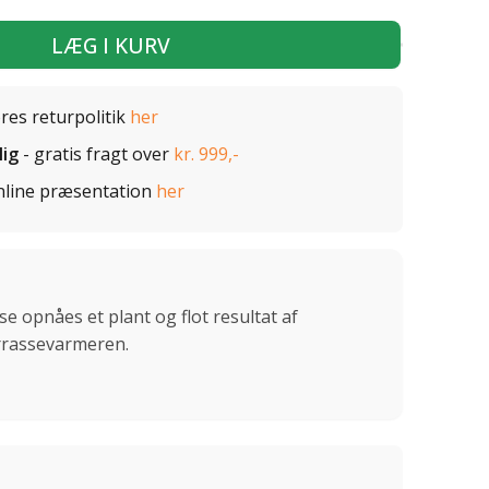
LÆG I KURV
ores returpolitik
her
lig
- gratis fragt over
kr. 999,-
nline præsentation
her
 opnåes et plant og flot resultat af
errassevarmeren.