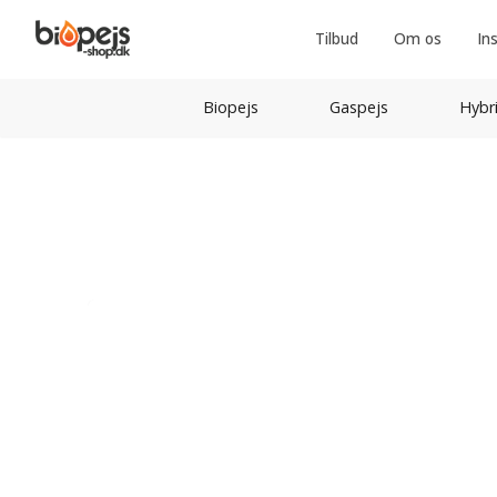
Tilbud
Om os
In
Biopejs
Gaspejs
Hybr