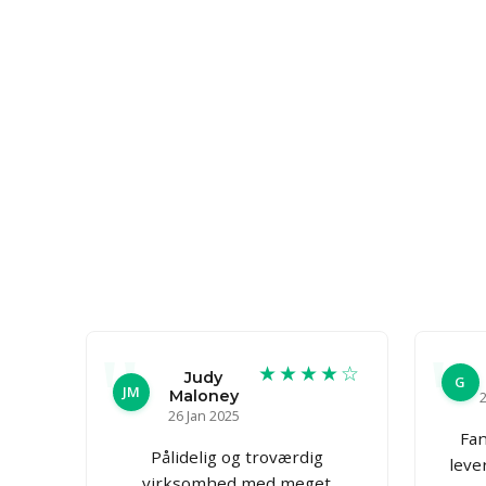
★★★★☆
Judy
G
JM
Maloney
2
26 Jan 2025
Fan
Pålidelig og troværdig
leve
virksomhed med meget