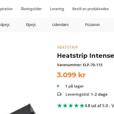
spiration
Åbningstider
Levering
Bestil en produktvideo
idpejs
Elpejs
Udendørs
Pizzaovn
HEATSTRIP
Heatstrip Intense
Varenummer:
ELP-70-115
3.099
kr
1
på lager
Leveringstid:
1-2 dage
4.8 ud af 5.0 - 