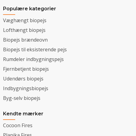
Populære kategorier
Væghængt biopejs
Lofthængt biopejs
Biopejs brændeovn
Biopejs til eksisterende pejs
Rumdeler indbygningspejs
Fjernbetjent biopejs
Udendørs biopejs
Indbygningsbiopejs
Byg-selv biopejs
Kendte mærker
Cocoon Fires
Planika Fires