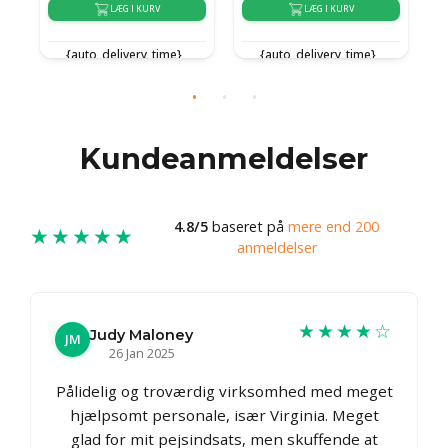
LÆG I KURV
LÆG I KURV
{auto_delivery_time}
{auto_delivery_time}
e}
Kundeanmeldelser
4.8/5
baseret på
mere end 200
★★★★★
anmeldelser
★★★★☆
Judy Maloney
JM
26 Jan 2025
Pålidelig og troværdig virksomhed med meget
hjælpsomt personale, især Virginia. Meget
glad for mit pejsindsats, men skuffende at