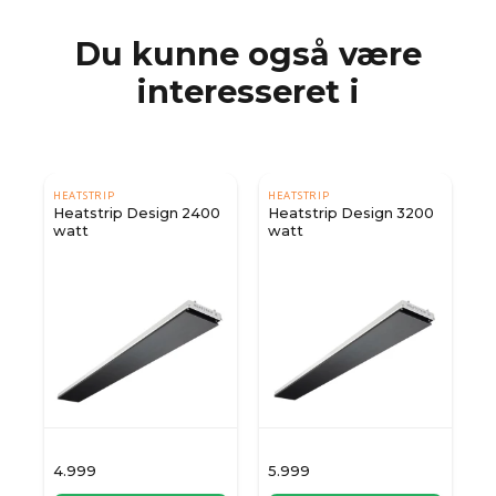
Du kunne også være
interesseret i
HEATSTRIP
HEATSTRIP
H
Heatstrip Design 2400
Heatstrip Design 3200
H
watt
watt
w
f
4.999
5.999
7