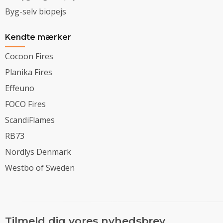
Byg-selv biopejs
Kendte mærker
Cocoon Fires
Planika Fires
Effeuno
FOCO Fires
ScandiFlames
RB73
Nordlys Denmark
Westbo of Sweden
Tilmeld dig vores nyhedsbrev