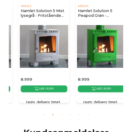
ARADA
ARADA
Hamlet Solution 5 Mist
Hamlet Solution 5
lysegrå - Fritstående
Peapod Grøn -
biopejs
Fritstående biopejs
8.999
8.999
8
LÆG I KURV
LÆG I KURV
{auto_delivery_time}
{auto_delivery_time}