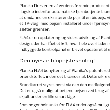
Planika Fires er en af verdens førende producent
flagskib indenfor automatiske fjernbetjente bioe
at omdanne en eksisterende pejs til en biopejs, vi
et TV-væg, med pejsen installeret under fjerns
sætter grænsen.
FLA4 er en opdatering og videreudvikling af Plan
design, der har fået et løft, hvor hele overflade
indbyggede kontrolpanel er blevet opdateret til e
Den nyeste biopejsteknologi
Planika FLA4 benytter sig af Planika's patenter
brændstoffet, inden det brændes af. Dette sikre e
Brandkarret styres nemt via den den medfølgende 
Det er også muligt at betjene pejsen ved brug a
skjult under en lille smart låge.
Som noget helt unikt for FLA4 er det også muligt a