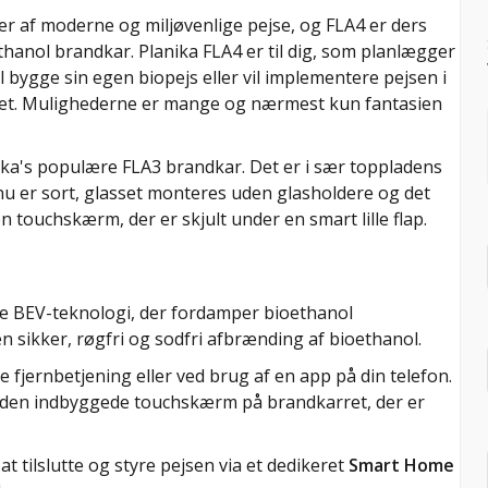
er af moderne og miljøvenlige pejse, og FLA4 er ders
thanol brandkar. Planika FLA4 er til dig, som planlægger
l bygge sin egen biopejs eller vil implementere pejsen i
ynet. Mulighederne er mange og nærmest kun fantasien
ika's populære FLA3 brandkar. Det er i sær toppladens
n nu er sort, glasset monteres uden glasholdere og det
n touchskærm, der er skjult under en smart lille flap.
ede BEV-teknologi, der fordamper bioethanol
n sikker, røgfri og sodfri afbrænding af bioethanol.
fjernbetjening eller ved brug af en app på din telefon.
f den indbyggede touchskærm på brandkarret, der er
t tilslutte og styre pejsen via et dedikeret
Smart Home