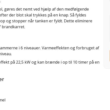
.
l, gøres det nemt ved hjælp af den medfølgende
ter der blot skal trykkes på en knap. Så fyldes
p og stopper når tanken er fyldt. Dette eliminere
f brandkarret.
 flammerne i 6 niveauer. Varmeeffekten og forbruget af
niveau.
ekt på 22,5 kW og kan brænde i op til 10 timer på en
er
nel