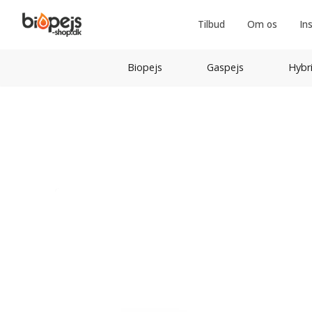
Tilbud
Om os
In
Biopejs
Gaspejs
Hybr