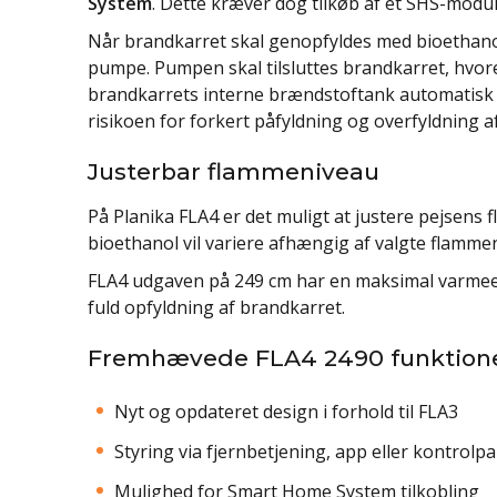
System
. Dette kræver dog tilkøb af et SHS-modul
Når brandkarret skal genopfyldes med bioethano
pumpe. Pumpen skal tilsluttes brandkarret, hvoref
brandkarrets interne brændstoftank automatisk o
risikoen for forkert påfyldning og overfyldning a
Justerbar flammeniveau
På Planika FLA4 er det muligt at justere pejsens
bioethanol vil variere afhængig af valgte flamme
FLA4 udgaven på 249 cm har en maksimal varmeeff
fuld opfyldning af brandkarret.
Fremhævede FLA4 2490 funktion
Nyt og opdateret design i forhold til FLA3
Styring via fjernbetjening, app eller kontrolpa
Mulighed for Smart Home System tilkobling