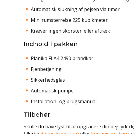
Automatisk slukning af pejsen via timer
Min. rumstørrelse 225 kubikmeter
Kræver ingen skorsten eller aftræk
Indhold i pakken
Planika FLA4 2490 brandkar
Fjenbetjening
Sikkerhedsglas
Automatisk pumpe
Installation- og brugsmanual
Tilbehør
Skulle du have lyst til at opgradere din pejs yderlig
tilkøbe
dekorations træ
eller
keramiske sten
som