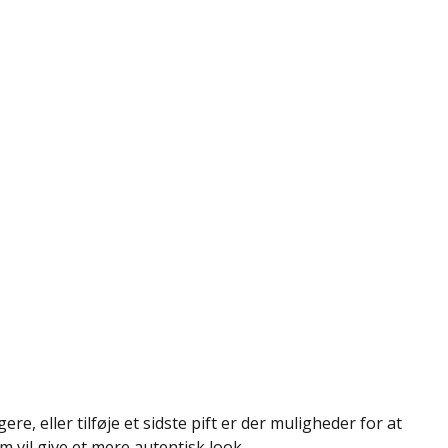
ere, eller tilføje et sidste pift er der muligheder for at
 vil give et mere autentisk look.