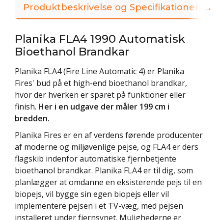
→
Produktbeskrivelse og Specifikationer
Planika FLA4 1990 Automatisk
Bioethanol Brandkar
Planika FLA4 (Fire Line Automatic 4) er Planika
Fires' bud på et high-end bioethanol brandkar,
hvor der hverken er sparet på funktioner eller
finish.
Her i en udgave der måler 199 cm i
bredden.
Planika Fires er en af verdens førende producenter
af moderne og miljøvenlige pejse, og FLA4 er ders
flagskib indenfor automatiske fjernbetjente
bioethanol brandkar. Planika FLA4 er til dig, som
planlægger at omdanne en eksisterende pejs til en
biopejs, vil bygge sin egen biopejs eller vil
implementere pejsen i et TV-væg, med pejsen
installeret under fjernsynet. Mulighederne er