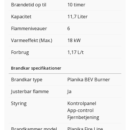
Brændetid op til
10 timer
Kapacitet
11,7 Liter
Flammeniveauer
6
Varmeeffekt (Max.)
18 kW
Forbrug
1,17 L/t
Brandkar specifikationer
Brandkar type
Planika BEV Burner
Justerbar flamme
Ja
Styring
Kontrolpanel
App-control
Fjernbetjening
Brandkammer model
Planika Fire Line