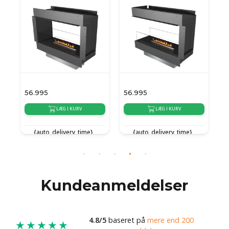
56.995
56.995
5
LÆG I KURV
LÆG I KURV
{auto_delivery_time}
{auto_delivery_time}
{
Kundeanmeldelser
4.8/5
baseret på
mere end 200
★★★★★