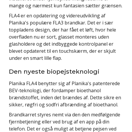
mange og nærmest kun fantasien sætter grænsen.
FLA4 er en opdatering og videreudvikling af
Planika's populære FLA3 brandkar. Det er i sær
toppladens design, der har fået et løft, hvor hele
overfladen nu er sort, glasset monteres uden
glasholdere og det indbyggede kontrolpanel er
blevet opdateret til en touchskærm, der er skjult
under en smart lille flap.
Den nyeste biopejsteknologi
Planika FLA4 benytter sig af Planika's patenterede
BEV-teknologi, der fordamper bioethanol
brændstoffet, inden det brændes af. Dette sikre en
sikker, røgfri og sodfri afbrænding af bioethanol.
Brandkarret styres nemt via den den medfølgende
fjernbetjening eller ved brug af en app på din
telefon. Det er også muligt at betjene pejsen ved