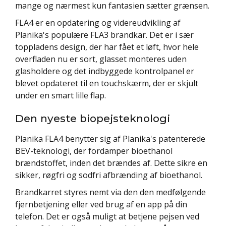
mange og nærmest kun fantasien sætter grænsen.
FLA4 er en opdatering og videreudvikling af
Planika's populære FLA3 brandkar. Det er i sær
toppladens design, der har fået et løft, hvor hele
overfladen nu er sort, glasset monteres uden
glasholdere og det indbyggede kontrolpanel er
blevet opdateret til en touchskærm, der er skjult
under en smart lille flap.
Den nyeste biopejsteknologi
Planika FLA4 benytter sig af Planika's patenterede
BEV-teknologi, der fordamper bioethanol
brændstoffet, inden det brændes af. Dette sikre en
sikker, røgfri og sodfri afbrænding af bioethanol.
Brandkarret styres nemt via den den medfølgende
fjernbetjening eller ved brug af en app på din
telefon. Det er også muligt at betjene pejsen ved