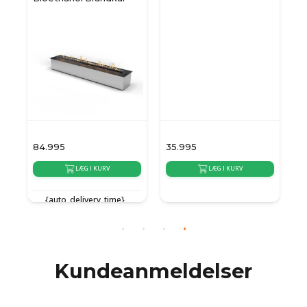
84.995
35.995
4
LÆG I KURV
LÆG I KURV
{auto_delivery_time}
{auto_delivery_time}
{
Kundeanmeldelser