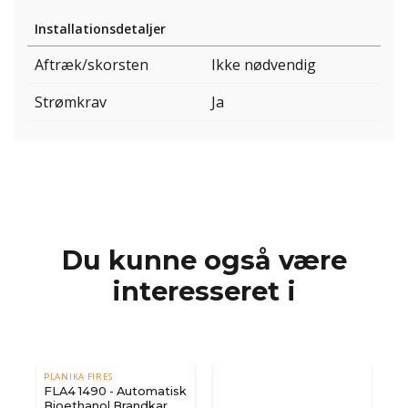
Installationsdetaljer
Aftræk/skorsten
Ikke nødvendig
Strømkrav
Ja
Du kunne også være
interesseret i
PLANIKA FIRES
k
FLA4 1490 - Automatisk
Bioethanol Brandkar