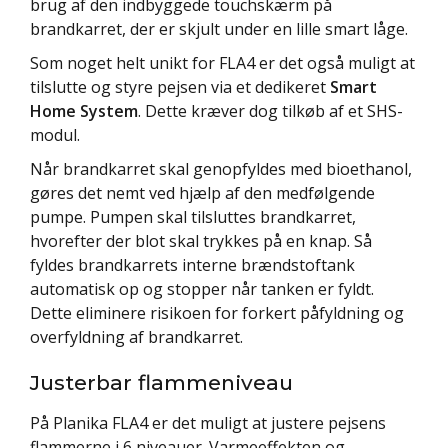
brug af den indbyggede touchskærm på
brandkarret, der er skjult under en lille smart låge.
Som noget helt unikt for FLA4 er det også muligt at
tilslutte og styre pejsen via et dedikeret
Smart
Home System
. Dette kræver dog tilkøb af et SHS-
modul.
Når brandkarret skal genopfyldes med bioethanol,
gøres det nemt ved hjælp af den medfølgende
pumpe. Pumpen skal tilsluttes brandkarret,
hvorefter der blot skal trykkes på en knap. Så
fyldes brandkarrets interne brændstoftank
automatisk op og stopper når tanken er fyldt.
Dette eliminere risikoen for forkert påfyldning og
overfyldning af brandkarret.
Justerbar flammeniveau
På Planika FLA4 er det muligt at justere pejsens
flammerne i 6 niveauer. Varmeeffekten og