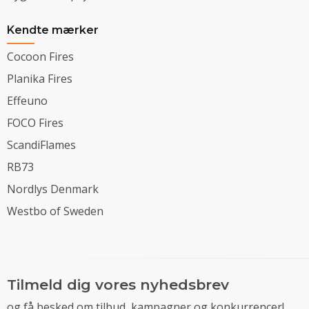
Kendte mærker
Cocoon Fires
Planika Fires
Effeuno
FOCO Fires
ScandiFlames
RB73
Nordlys Denmark
Westbo of Sweden
Tilmeld dig vores nyhedsbrev
og få besked om tilbud, kampagner og konkurrencer!