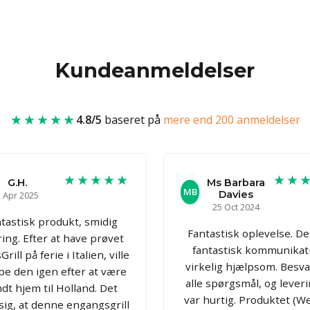
Kundeanmeldelser
★★★★★
4.8/5
baseret på
mere end 200 anmeldelser
★★★★★
★★
G.H.
Ms Barbara
MB
Davies
 Apr 2025
25 Oct 2024
tastisk produkt, smidig
Fantastisk oplevelse. De
ring. Efter at have prøvet
fantastisk kommunikat
rill på ferie i Italien, ville
virkelig hjælpsom. Besv
be den igen efter at være
alle spørgsmål, og lever
dt hjem til Holland. Det
var hurtig. Produktet (W
 sig, at denne engangsgrill