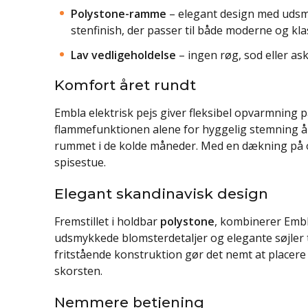
Polystone-ramme
– elegant design med udsmy
stenfinish, der passer til både moderne og klas
Lav vedligeholdelse
– ingen røg, sod eller ask
Komfort året rundt
Embla elektrisk pejs giver fleksibel opvarmning p
flammefunktionen alene for hyggelig stemning år
rummet i de kolde måneder. Med en dækning på op 
spisestue.
Elegant skandinavisk design
Fremstillet i holdbar
polystone
, kombinerer Embla
udsmykkede blomsterdetaljer og elegante søjler ti
fritstående konstruktion gør det nemt at placere 
skorsten.
Nemmere betjening