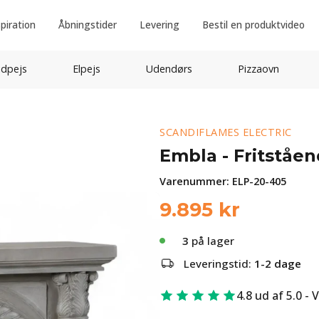
spiration
Åbningstider
Levering
Bestil en produktvideo
idpejs
Elpejs
Udendørs
Pizzaovn
SCANDIFLAMES ELECTRIC
Embla - Fritståen
Varenummer:
ELP-20-405
9.895
kr
3
på lager
Leveringstid:
1-2 dage
4.8 ud af 5.0 - 