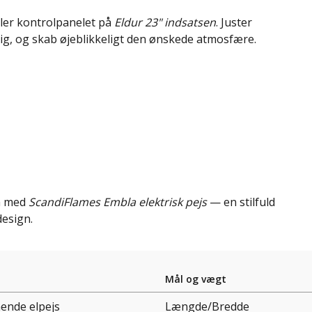
ller kontrolpanelet på
Eldur 23" indsatsen
. Juster
ig, og skab øjeblikkeligt den ønskede atmosfære.
em med
ScandiFlames Embla elektrisk pejs
— en stilfuld
design.
Mål og vægt
ående elpejs
Længde/Bredde