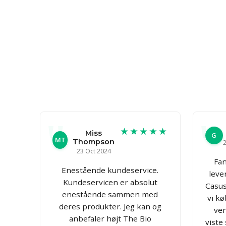
★★★★★
Miss
G
MT
Thompson
2
23 Oct 2024
Fan
Enestående kundeservice.
leve
Kundeservicen er absolut
CasusG
enestående sammen med
vi kø
deres produkter. Jeg kan og
ven
anbefaler højt The Bio
viste