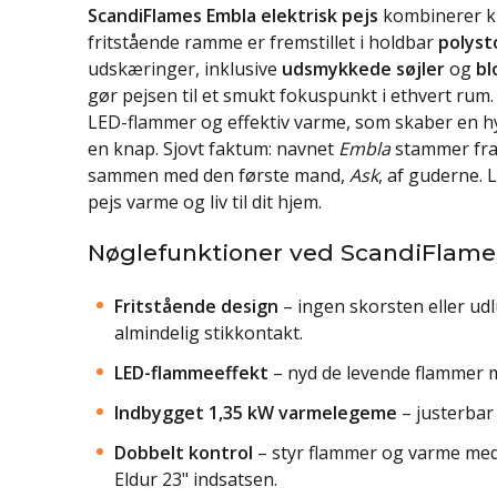
ScandiFlames Embla elektrisk pejs
kombinerer kl
fritstående ramme er fremstillet i holdbar
polyst
udskæringer, inklusive
udsmykkede søjler
og
bl
gør pejsen til et smukt fokuspunkt i ethvert rum.
LED-flammer og effektiv varme, som skaber en h
en knap. Sjovt faktum: navnet
Embla
stammer fra 
sammen med den første mand,
Ask
, af guderne.
pejs varme og liv til dit hjem.
Nøglefunktioner ved ScandiFlam
Fritstående design
– ingen skorsten eller udlu
almindelig stikkontakt.
LED-flammeeffekt
– nyd de levende flammer me
Indbygget 1,35 kW varmelegeme
– justerbar
Dobbelt kontrol
– styr flammer og varme med 
Eldur 23" indsatsen.