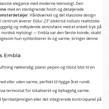
assisk elegance med moderne teknologi. Den
one
med en stenlignende finish og detaljerede
omsterdetaljer
. Håndværket og det klassiske design
 I centrum leverer
Eldur 23" elektrisk indsats
realistiske
yggelig og indbydende atmosfære med et enkelt tryk på
nordisk mytologi — Embla var den første kvinde, skabt
 Ligesom hun symboliserer liv og varme, bringer denne
es Embla
ftning nødvendig; placer pejsen og tilslut blot til en
d eller uden varme, perfekt til hygge året rundt.
 via termostat for lokaliseret og behagelig varme.
fjernbetjeningen eller det integrerede kontrolpanel på