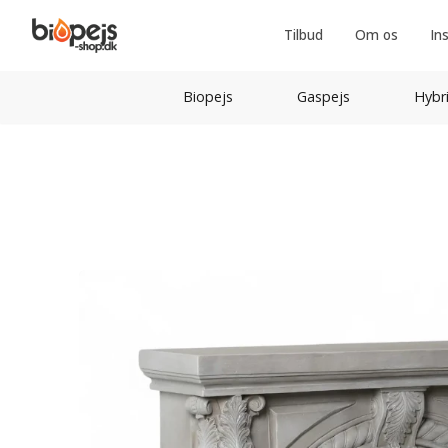
Tilbud
Om os
In
Biopejs
Gaspejs
Hybr