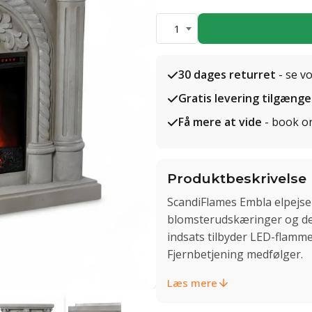
1
30 dages returret
- se v
Gratis levering tilgænge
Få mere at vide
- book o
Produktbeskrivelse
ScandiFlames Embla elpejs
blomsterudskæringer og dek
indsats tilbyder LED-flamm
Fjernbetjening medfølger.
Læs mere