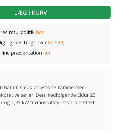
LÆG I KURV
ores returpolitik
her
lig
- gratis fragt over
kr. 999,-
nline præsentation
her
en har en smuk polystone-ramme med
orative søjler. Den medfølgende Eldur 23"
er og 1,35 kW termostatstyret varmeeffekt.