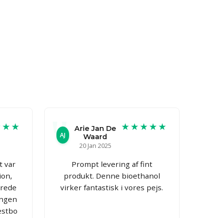
★★★
★★★★★
Arie Jan De
AJ
Waard
20 Jan 2025
t var
Prompt levering af fint
ion,
produkt. Denne bioethanol
arede
virker fantastisk i vores pejs.
ingen
estbo