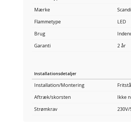
Mærke
Scandi
Flammetype
LED
Brug
Inden
Garanti
2 år
Installationsdetaljer
Installation/Montering
Fritst
Aftræk/skorsten
Ikke 
Strømkrav
230V/