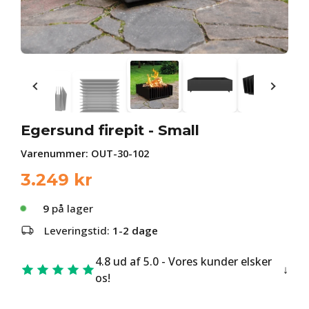
Egersund firepit - Small
Varenummer:
OUT-30-102
3.249
kr
9
på lager
Leveringstid:
1-2 dage
4.8 ud af 5.0 - Vores kunder elsker
os!