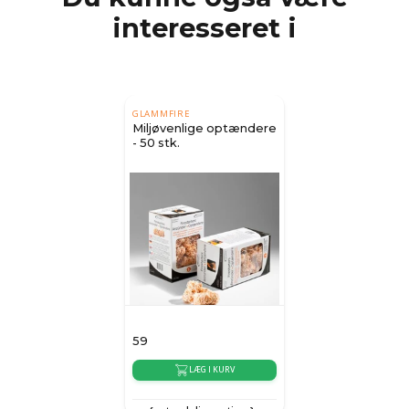
interesseret i
GLAMMFIRE
Miljøvenlige optændere
- 50 stk.
59
LÆG I KURV