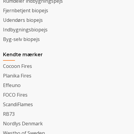
Rumdeler indbygningspejs
Fjernbetjent biopejs
Udendørs biopejs
Indbygningsbiopejs
Byg-selv biopejs
Kendte mærker
Cocoon Fires
Planika Fires
Effeuno
FOCO Fires
ScandiFlames
RB73
Nordlys Denmark
Westbo of Sweden