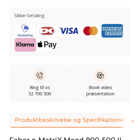
Sikker betaling:
Ring til os
Book video
52 700 500
præsentation
→
Produktbeskrivelse og Specifikationer
V
Faber e-MatriX Mood 800-500 II