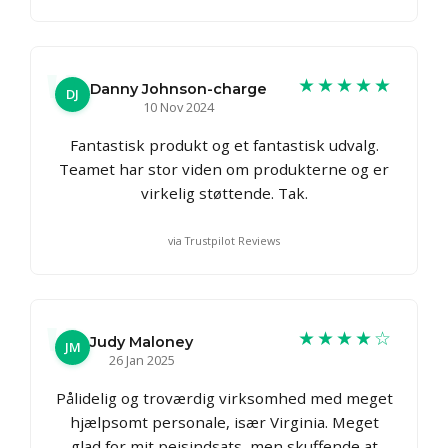
★★★★★
Danny Johnson-charge
DJ
10 Nov 2024
Fantastisk produkt og et fantastisk udvalg.
Teamet har stor viden om produkterne og er
virkelig støttende. Tak.
via Trustpilot Reviews
★★★★☆
Judy Maloney
JM
26 Jan 2025
Pålidelig og troværdig virksomhed med meget
hjælpsomt personale, især Virginia. Meget
glad for mit pejsindsats, men skuffende at