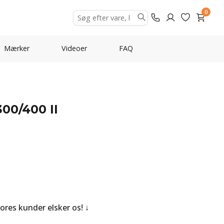
0
Mærker
Videoer
FAQ
300/400 II
Vores kunder elsker os!