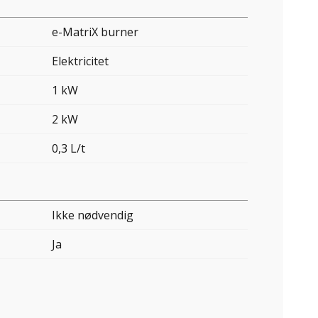
e-MatriX burner
Elektricitet
1 kW
2 kW
0,3 L/t
Ikke nødvendig
Ja