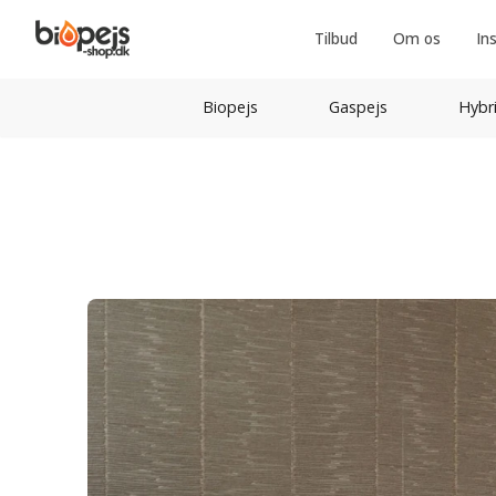
Tilbud
Om os
In
Biopejs
Gaspejs
Hybr