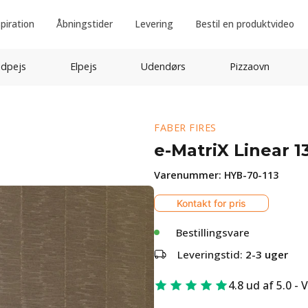
spiration
Åbningstider
Levering
Bestil en produktvideo
idpejs
Elpejs
Udendørs
Pizzaovn
FABER FIRES
e-MatriX Linear 1
Varenummer:
HYB-70-113
Kontakt for pris
Bestillingsvare
Leveringstid:
2-3 uger
4.8 ud af 5.0 - 