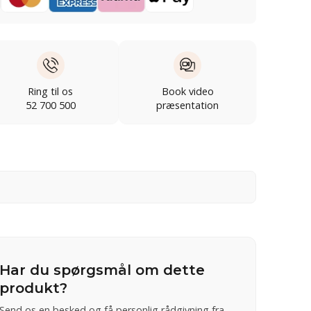
Ring til os
Book video
52 700 500
præsentation
Har du spørgsmål om dette
produkt?
Send os en besked og få personlig rådgivning fra