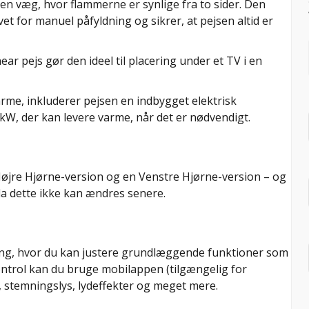
af en væg, hvor flammerne er synlige fra to sider. Den
vet for manuel påfyldning og sikrer, at pejsen altid er
ar pejs gør den ideel til placering under et TV i en
e, inkluderer pejsen en indbygget elektrisk
W, der kan levere varme, når det er nødvendigt.
n Højre Hjørne-version og en Venstre Hjørne-version – og
, da dette ikke kan ændres senere.
ing, hvor du kan justere grundlæggende funktioner som
ontrol kan du bruge mobilappen (tilgængelig for
r, stemningslys, lydeffekter og meget mere.