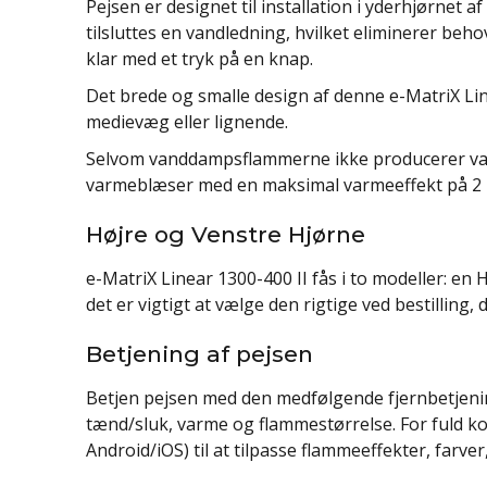
Pejsen er designet til installation i yderhjørnet 
tilsluttes en vandledning, hvilket eliminerer beho
klar med et tryk på en knap.
Det brede og smalle design af denne e-MatriX Line
medievæg eller lignende.
Selvom vanddampsflammerne ikke producerer varm
varmeblæser med en maksimal varmeeffekt på 2 k
Højre og Venstre Hjørne
e-MatriX Linear 1300-400 II fås i to modeller: e
det er vigtigt at vælge den rigtige ved bestilling
Betjening af pejsen
Betjen pejsen med den medfølgende fjernbetjen
tænd/sluk, varme og flammestørrelse. For fuld k
Android/iOS) til at tilpasse flammeeffekter, farve