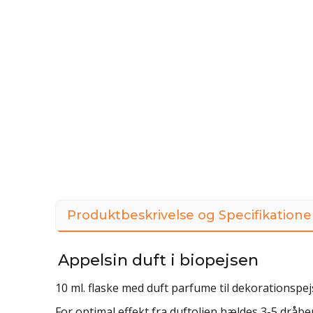
Produktbeskrivelse og Specifikatione
Appelsin duft i biopejsen
10 ml. flaske med duft parfume til dekorationspej
For optimal effekt fra duftolien hældes 3-5 dråbe