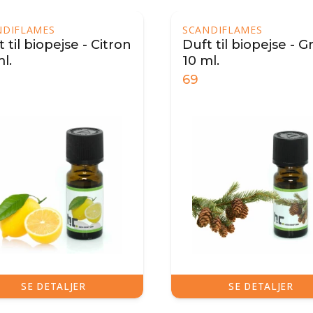
NDIFLAMES
SCANDIFLAMES
 til biopejse - Citron
Duft til biopejse - G
l.
10 ml.
69
SE DETALJER
SE DETALJER