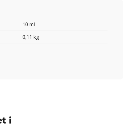
10 ml
0,11 kg
t i