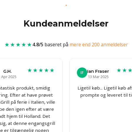
Kundeanmeldelser
★★★★★
4.8/5
baseret på
mere end 200 anmeldelser
★★★★★
★★
G.H.
Ian Fraser
IF
 Apr 2025
13 Mar 2025
tastisk produkt, smidig
Ligetil køb... Ligetil køb a
ring. Efter at have prøvet
prompte og leveret til t
rill på ferie i Italien, ville
be den igen efter at være
dt hjem til Holland. Det
 sig, at denne engangsgrill
ke er tilgængelig nogen