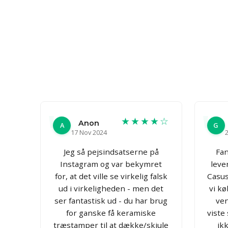
★★★★☆
Anon
A
G
17 Nov 2024
2
Jeg så pejsindsatserne på
Fan
Instagram og var bekymret
leve
for, at det ville se virkelig falsk
CasusG
ud i virkeligheden - men det
vi kø
ser fantastisk ud - du har brug
ven
for ganske få keramiske
viste
træstamper til at dække/skjule
ik