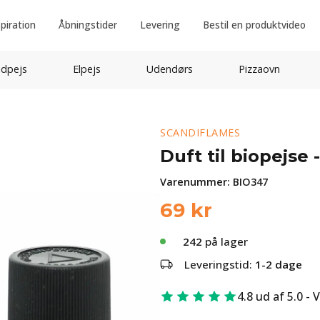
spiration
Åbningstider
Levering
Bestil en produktvideo
idpejs
Elpejs
Udendørs
Pizzaovn
SCANDIFLAMES
Duft til biopejse 
Varenummer:
BIO347
69
kr
242
på lager
Leveringstid:
1-2 dage
4.8 ud af 5.0 - 