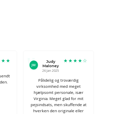
★★★
★★★★☆
Judy
JM
Maloney
26 Jan 2025
fsendt
Pålidelig og troværdig
iden.
virksomhed med meget
hjælpsomt personale, især
Virginia. Meget glad for mit
pejsindsats, men skuffende at
hverken den originale eller