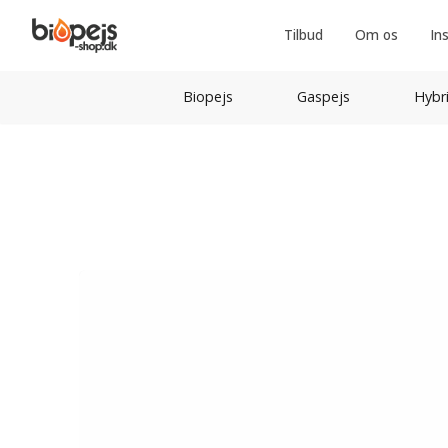
Tilbud
Om os
In
Biopejs
Gaspejs
Hybr