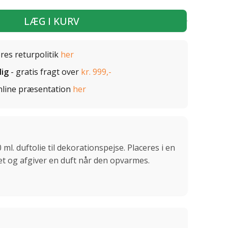
LÆG I KURV
ores returpolitik
her
lig
- gratis fragt over
kr. 999,-
nline præsentation
her
0 ml. duftolie til dekorationspejse. Placeres i en
et og afgiver en duft når den opvarmes.