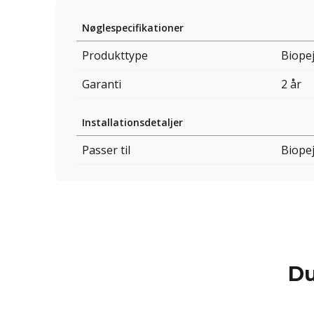
Nøglespecifikationer
Produkttype
Biopej
Garanti
2 år
Installationsdetaljer
Passer til
Biope
Du