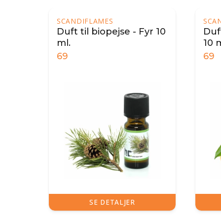
SCANDIFLAMES
SCA
Duft til biopejse - Fyr 10
Duft
ml.
10 m
69
69
SE DETALJER