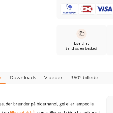
Live-chat
Send os en besked
r
Downloads
Videoer
360° billede
se, der brænder på bioethanol, gel eller lampeolie.
r i en
lille metalskål
, som stilles ved siden brandkarret.