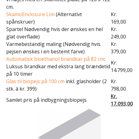
cm.
SkamoEnclosure Lim
(Alternativt
Kr.
spånskruer)
169,00
Spartel Nødvendig hvis der ønskes en hel
Kr.
glat overflade)
249,00
Varmebestandig maling (Nødvendig hvis
Kr.
pejsen ønskes i en bestemt farve)
379,00
Automatisk bioethanol brandkar på 82 cm
:
Kr.
Luksus brandkar med ekstra lang brændetid
14.799,00
på 10 timer
Glas til biopejs på 100 cm
inkl. glasholder (2
Kr.
stk. á kr. 399)
798,00
Kr.
Samlet pris på indbygningsbiopejs
17.093,00