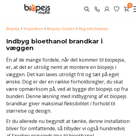
0
›
›
›
Biopejs
Inspiration
Biopejs Guides
Byg-selv biopejs
Indbyg bioethanol brandkar i
væggen
Én af de mange fordele, når det kommer til biopejse,
er, at det er utrolig nemt at montere en biopejs i
væggen. Det kan laves utroligt frit og tæt på eget
ønske. Dog er der en række forholdsregler, du skal
være opmærksom på, ved at bygge din biopejs op fra
bunden. Denne løsning med indbygning af et biopejs
brandkar giver maksimal fleksibilitet i forhold til
størrelse og design.
Er du allerede nu begyndt at tænke, denne installation
bliver for omfattende, så tilbyder vi også hundredvis
af færdige pejseindsatse til bioethanol.