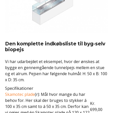
Den komplette indkøbsliste til byg-selv
biopejs
Vi har udarbejdet et eksempel, hvor der ønskes at
bygge en gennemgående tunnelpejs mellem en stue
og et alrum. Pejsen har følgende hulmål: H: 50 x B: 100
x D: 35 cm.
Specifikationer
Skamotec plade
(r): Mål hvor mange du har
behov for. Her skal der bruges to stykker á
Kr.
100 x 35 cm samt to á 50 x 35 cm. Derfor kan
699,00
vi nøjes med én Skamotec plade på 120 x 122