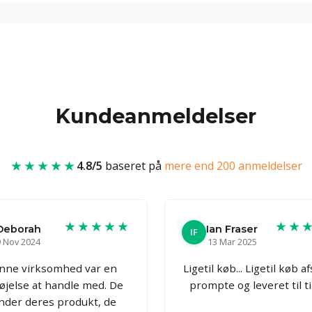
Kundeanmeldelser
★★★★★
4.8/5
baseret på
mere end 200 anmeldelser
★★★★★
★★
Deborah
Ian Fraser
IF
9 Nov 2024
13 Mar 2025
nne virksomhed var en
Ligetil køb... Ligetil køb a
øjelse at handle med. De
prompte og leveret til t
nder deres produkt, de