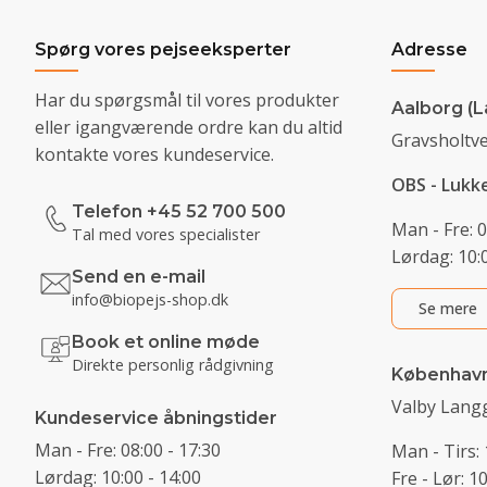
Spørg vores pejseeksperter
Adresse
Har du spørgsmål til vores produkter
Aalborg (L
eller igangværende ordre kan du altid
Gravsholtve
kontakte vores kundeservice.
OBS - Lukk
Telefon +45 52 700 500
Man - Fre: 0
Tal med vores specialister
Lørdag: 10:0
Send en e-mail
info@biopejs-shop.dk
Se mere
Book et online møde
Direkte personlig rådgivning
Københav
Valby Langg
Kundeservice åbningstider
Man - Fre: 08:00 - 17:30
Man - Tirs: 
Lørdag: 10:00 - 14:00
Fre - Lør: 1