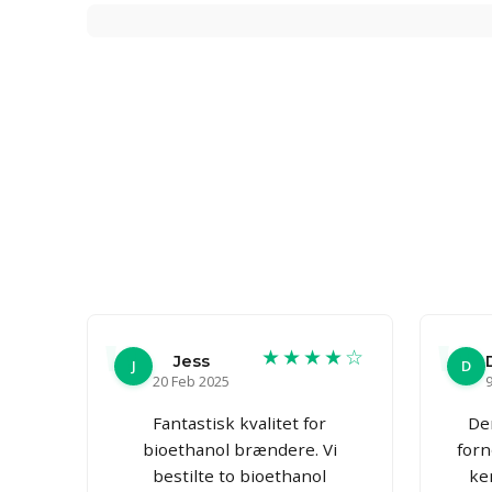
★★★★☆
Jess
J
D
20 Feb 2025
Fantastisk kvalitet for
De
bioethanol brændere. Vi
forn
bestilte to bioethanol
ke