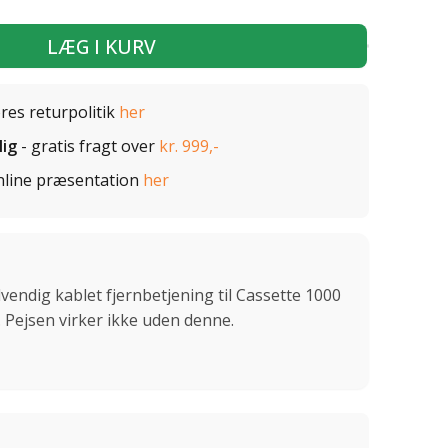
LÆG I KURV
ores returpolitik
her
lig
- gratis fragt over
kr. 999,-
nline præsentation
her
endig kablet fjernbetjening til Cassette 1000
. Pejsen virker ikke uden denne.