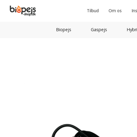
Tilbud
Om os
In
Biopejs
Gaspejs
Hybr