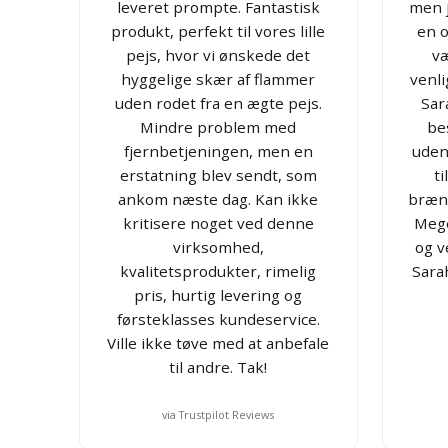
leveret prompte. Fantastisk
men j
produkt, perfekt til vores lille
en o
pejs, hvor vi ønskede det
væ
hyggelige skær af flammer
venl
uden rodet fra en ægte pejs.
Sar
Mindre problem med
bes
fjernbetjeningen, men en
uden
erstatning blev sendt, som
t
ankom næste dag. Kan ikke
bræn
kritisere noget ved denne
Mege
virksomhed,
og v
kvalitetsprodukter, rimelig
Sarah
pris, hurtig levering og
førsteklasses kundeservice.
Ville ikke tøve med at anbefale
til andre. Tak!
via Trustpilot Reviews