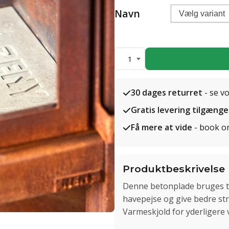
Navn
1
30 dages returret
- se v
Gratis levering tilgænge
Få mere at vide
- book o
Produktbeskrivelse
Denne betonplade bruges ti
havepejse og give bedre st
Varmeskjold for yderligere 