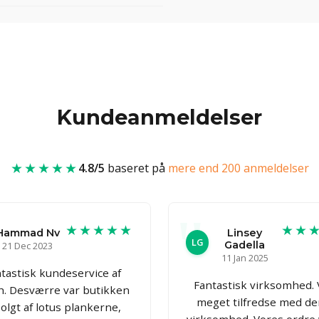
Kundeanmeldelser
★★★★★
4.8/5
baseret på
mere end 200 anmeldelser
★★★★★
★★
Hammad Nv
Linsey
LG
Gadella
21 Dec 2023
11 Jan 2025
tastisk kundeservice af
Fantastisk virksomhed. 
h. Desværre var butikken
meget tilfredse med d
olgt af lotus plankerne,
virksomhed. Vores ordre v