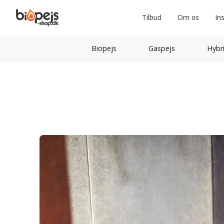
Tilbud
Om os
In
Biopejs
Gaspejs
Hybr