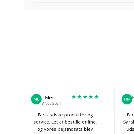
★★★★★
Mrs L
ML
HN
8 Nov 2024
Fantastiske produkter og
Fan
service. Let at bestille online,
Sara
og vores pejsindsats blev
uds