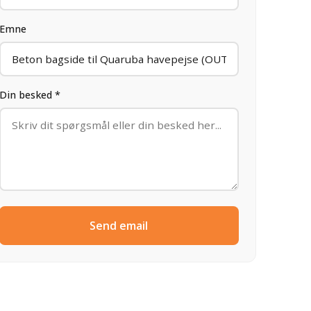
Emne
Din besked *
Send email