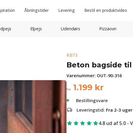
spiration
Åbningstider
Levering
Bestil en produktvideo
idpejs
Elpejs
Udendørs
Pizzaovn
RB73
Beton bagside ti
Varenummer:
OUT-90-316
1.199
kr
fra
Bestillingsvare
Leveringstid:
Fra 2-3 uger
4.8 ud af 5.0 - 