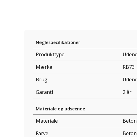
Nøglespecifikationer
Produkttype
Udend
Mærke
RB73
Brug
Udend
Garanti
2 år
Materiale og udseende
Materiale
Beton
Farve
Beton