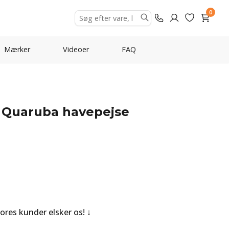
0
Mærker
Videoer
FAQ
l Quaruba havepejse
Vores kunder elsker os!