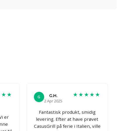
★★★
★★★★★
G.H.
G
2 Apr 2025
Fantastisk produkt, smidig
Vi er
levering. Efter at have prøvet
enne
CasusGrill på ferie i Italien, ville
ar til