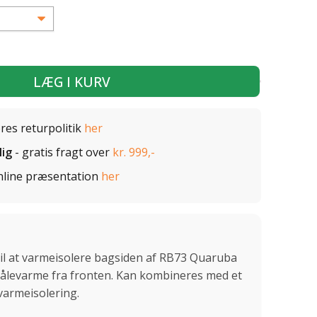
LÆG I KURV
ores returpolitik
her
lig
- gratis fragt over
kr. 999,-
nline præsentation
her
l at varmeisolere bagsiden af RB73 Quaruba
rålevarme fra fronten. Kan kombineres med et
varmeisolering.