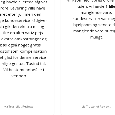
eg havde allerede afgivet
tiden, vi havde 1 lill
rdre. Levering ville have
manglende vare,
ret efter jul, men den
kundeservicen var me
ige kundeservice-rådgiver
hjælpsom og sendte 
ah gik den ekstra mil og
manglende vare hurti
tilte en alternativ pejs
muligt.
 ekstra omkostninger og
ilbød også noget gratis
dstof som kompensation.
t glad for denne service
enlige gestus. Tusind tak
. Vil bestemt anbefale til
venner!
via Trustpilot Reviews
via Trustpilot Reviews