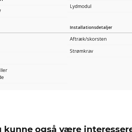
Lydmodul
W
Installationsdetaljer
Aftræk/skorsten
Strømkrav
ller
de
 kunne også være interessere