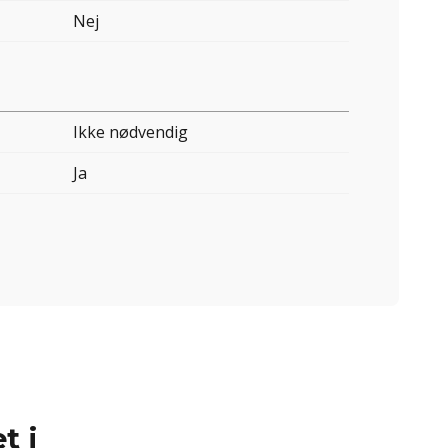
Nej
Ikke nødvendig
Ja
t i