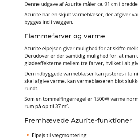
Denne udgave af Azurite måler ca. 91 cm i bredden
Azurite har en skjult varmeblæser, der afgiver v
bygges ind i væggen.
Flammefarver og varme
Azurite elpejsen giver mulighed for at skifte mel
Derudover er der samtidig mulighed for, at man 
glødeeffekterne mellem tre farver, hvilket i alt g
Den indbyggede varmeblæser kan justeres i to n
skal afgive varme, kan varmeblæseren blot slukke
rundt.
Som en tommelfingerregel er 1500W varme normalt
rum på op til 37 m².
Fremhævede Azurite-funktioner
Elpejs til vægmontering