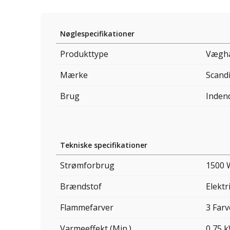
Nøglespecifikationer
Produkttype
Væghæ
Mærke
Scandi
Brug
Inden
Tekniske specifikationer
Strømforbrug
1500 
Brændstof
Elektri
Flammefarver
3 Farv
Varmeeffekt (Min.)
0,75 