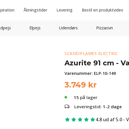
spiration
Åbningstider
Levering
Bestil en produktvideo
idpejs
Elpejs
Udendørs
Pizzaovn
SCANDIFLAMES ELECTRIC
Azurite 91 cm - 
Varenummer:
ELP-10-149
3.749
kr
15
på lager
Leveringstid:
1-2 dage
4.8 ud af 5.0 - 