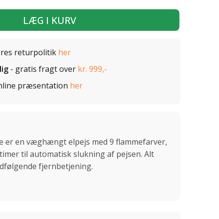
LÆG I KURV
ores returpolitik
her
lig
- gratis fragt over
kr. 999,-
nline præsentation
her
ite er en væghængt elpejs med 9 flammefarver,
mer til automatisk slukning af pejsen. Alt
følgende fjernbetjening.