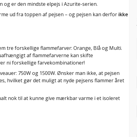
 og er den mindste elpejs i Azurite-serien.
arme ud fra toppen af pejsen – og pejsen kan derfor
ikke
lem tre forskellige flammefarver: Orange, Blå og Multi.
uafhængigt af flammefarverne kan skifte
iver ni forskellige farvekombinationer!
iveauer: 750W og 1500W. Ønsker man ikke, at pejsen
s, hvilket gør det muligt at nyde pejsens flammer året
 nok til at kunne give mærkbar varme i et isoleret