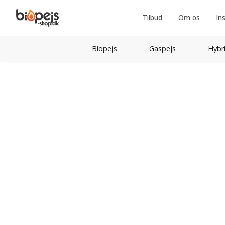
Tilbud
Om os
In
Biopejs
Gaspejs
Hybr