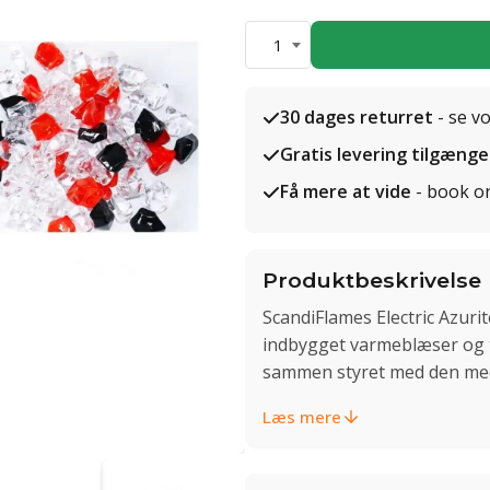
1
30 dages returret
- se v
Gratis levering tilgænge
Få mere at vide
- book o
Produktbeskrivelse
ScandiFlames Electric Azur
indbygget varmeblæser og ti
sammen styret med den med
Læs mere