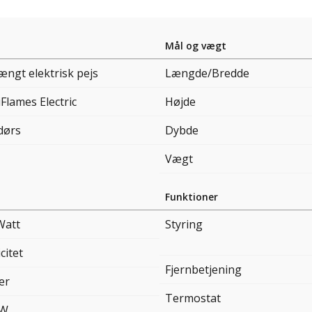
Mål og vægt
ngt elektrisk pejs
Længde/Bredde
Flames Electric
Højde
dørs
Dybde
Vægt
Funktioner
Watt
Styring
citet
Fjernbetjening
er
Termostat
kW