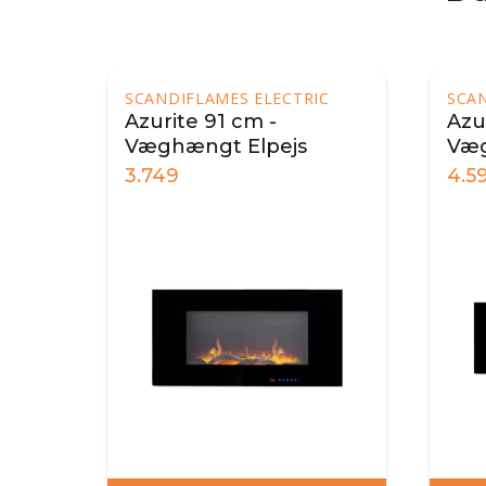
SCANDIFLAMES ELECTRIC
SCANDIFLAMES
Azurite 91 cm -
Azurite 127
Væghængt Elpejs
Væghængt E
3.749
4.599