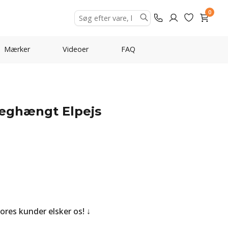
0
Mærker
Videoer
FAQ
Væghængt Elpejs
Vores kunder elsker os!