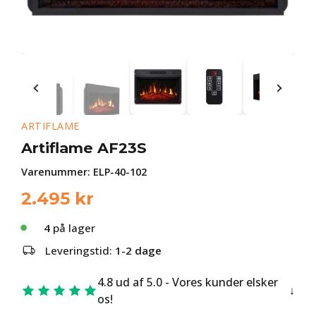
ARTIFLAME
Artiflame AF23S
Varenummer:
ELP-40-102
2.495
kr
4
på lager
Leveringstid:
1-2 dage
4.8 ud af 5.0 - Vores kunder elsker
os!