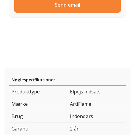
Send email
Nøglespecifikationer
Produkttype
Elpejs indsats
Mærke
ArtiFlame
Brug
Indendørs
Garanti
2 år