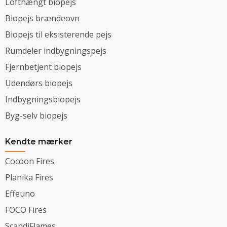
Lofthængt biopejs
Biopejs brændeovn
Biopejs til eksisterende pejs
Rumdeler indbygningspejs
Fjernbetjent biopejs
Udendørs biopejs
Indbygningsbiopejs
Byg-selv biopejs
Kendte mærker
Cocoon Fires
Planika Fires
Effeuno
FOCO Fires
ScandiFlames