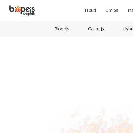
Tilbud
Om os
In
Biopejs
Gaspejs
Hybr