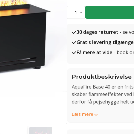
1
30 dages returret
- se v
Gratis levering tilgænge
Få mere at vide
- book o
Produktbeskrivelse
AquaFire Base 40 er en frits
skaber flammeeffekter ved 
derfor få pejsehygge helt ud
Læs mere