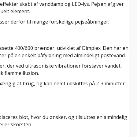
fekter skabt af vanddamp og LED-lys. Pejsen afgiver
uelt element.
sser derfor til mange forskellige pejseåbninger.
ssette 400/600 brænder, udviklet af Dimplex. Den har en
timer på en enkelt påfyldning med almindeligt postevand.
r, der ved ultrasoniske vibrationer forstøver vandet,
k flammeillusion.
ængig af brug, og kan nemt udskiftes på 2-3 minutter.
laceres blot, hvor du ønsker, og tilsluttes en almindelig
ller skorsten.