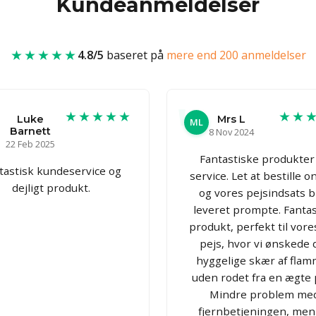
Kundeanmeldelser
★★★★★
4.8/5
baseret på
mere end 200 anmeldelser
★★★★★
★★
Luke
Mrs L
ML
Barnett
8 Nov 2024
22 Feb 2025
Fantastiske produkter
tastisk kundeservice og
service. Let at bestille o
dejligt produkt.
og vores pejsindsats b
leveret prompte. Fantas
produkt, perfekt til vores
pejs, hvor vi ønskede 
hyggelige skær af fla
uden rodet fra en ægte 
Mindre problem me
fjernbetjeningen, men