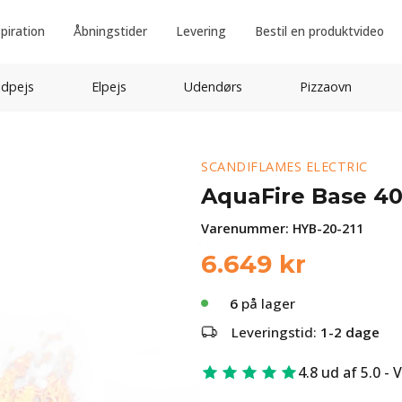
spiration
Åbningstider
Levering
Bestil en produktvideo
idpejs
Elpejs
Udendørs
Pizzaovn
SCANDIFLAMES ELECTRIC
AquaFire Base 40
Varenummer:
HYB-20-211
6.649
kr
6
på lager
Leveringstid:
1-2 dage
4.8 ud af 5.0 - 