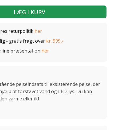
LÆG I KURV
ores returpolitik
her
lig
- gratis fragt over
kr. 999,-
nline præsentation
her
tående pejseindsats til eksisterende pejse, der
hjælp af forstøvet vand og LED-lys. Du kan
en varme eller ild.