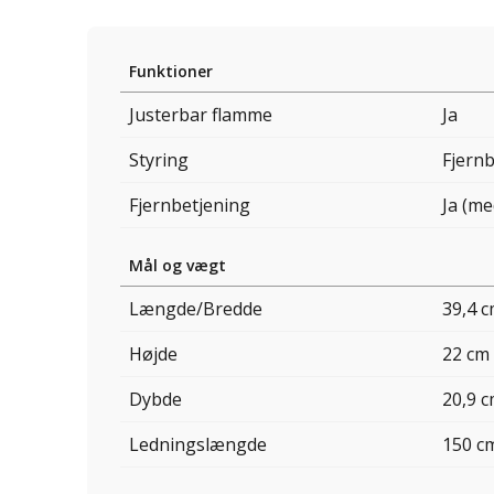
Funktioner
Justerbar flamme
Ja
Styring
Fjern
Fjernbetjening
Ja (me
Mål og vægt
Længde/Bredde
39,4 
Højde
22 cm
Dybde
20,9 
Ledningslængde
150 c