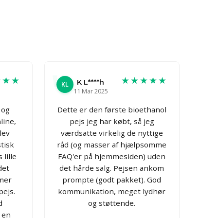
★★★
★★★★★
K L****h
KL
11 Mar 2025
 og
Dette er den første bioethanol
nline,
pejs jeg har købt, så jeg
lev
værdsatte virkelig de nyttige
tisk
råd (og masser af hjælpsomme
 lille
FAQ'er på hjemmesiden) uden
det
det hårde salg. Pejsen ankom
mmer
prompte (godt pakket). God
pejs.
kommunikation, meget lydhør
d
og støttende.
 en