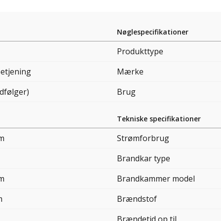
Nøglespecifikationer
Produkttype
betjening
Mærke
dfølger)
Brug
Tekniske specifikationer
cm
Strømforbrug
Brandkar type
cm
Brandkammer model
m
Brændstof
Brændetid op til