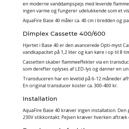
en moderne vanddampspejs med levende flammeef
ingen varme og fungerer udelukkende som et vis
AquaFire Base 40 måler ca. 40 cm i bredden og pa
Dimplex Cassette 400/600
Hjertet i Base 40 er den avancerede Opti-myst Ca
vandkapacitet på 1,2 liter og kan køre i op til 8 
Cassetten skaber flammeeffekter via en transduce
som derefter oplyses af LED-lys og danner en uni
Transduceren har en levetid på 6-12 måneder afh
En original transducer koster ca. 300-400 kr.
Installation
AquaFire Base 40 kræver ingen installation. Den p
230V stikkontakt. Pejsen kræver hverken aftræk e