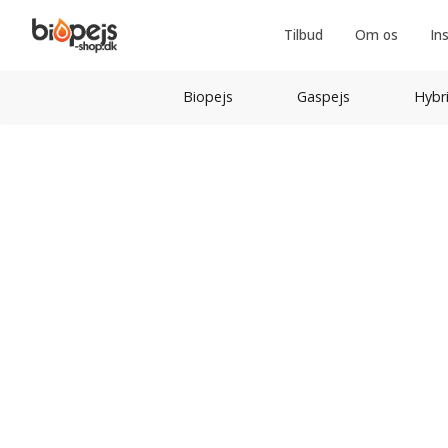
Tilbud
Om os
In
Biopejs
Gaspejs
Hybr