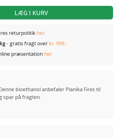
LÆG I KURV
ores returpolitik
her
lig
- gratis fragt over
kr. 999,-
nline præsentation
her
Denne bioethanol anbefaler Planika Fires til
g spar på fragten.