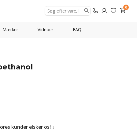
0
Mærker
Videoer
FAQ
ioethanol
Vores kunder elsker os!