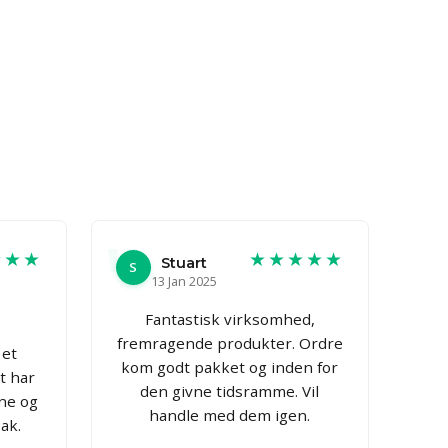
★★★
★★★★★
Stuart
S
13 Jan 2025
Fantastisk virksomhed,
fremragende produkter. Ordre
 et
kom godt pakket og inden for
t har
den givne tidsramme. Vil
ne og
handle med dem igen.
ak.