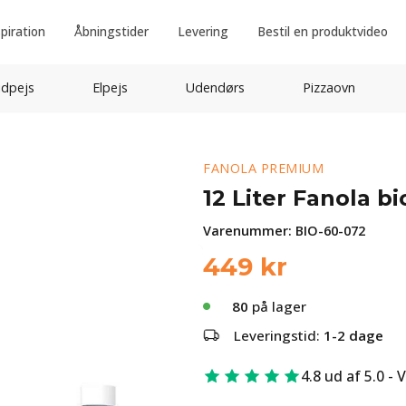
spiration
Åbningstider
Levering
Bestil en produktvideo
idpejs
Elpejs
Udendørs
Pizzaovn
FANOLA PREMIUM
12 Liter Fanola b
Varenummer:
BIO-60-072
449
kr
80
på lager
Leveringstid:
1-2 dage
4.8 ud af 5.0 - 