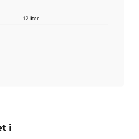
12 liter
t i